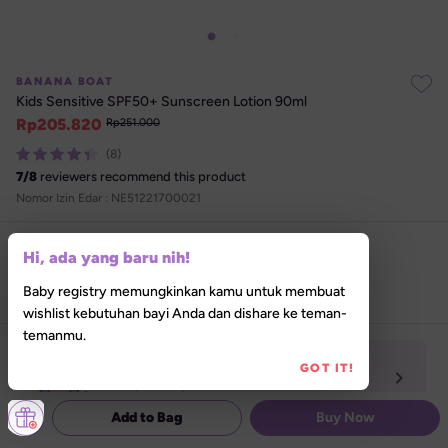
BANANA BOAT
Kids Sensitive SPF50+ Sunscreen Lotion 90ml
Rp
205.820
Rp
251.000
(8)
7
/
8
reviewers recommend this product
Nomor Izin Edar : 
NE51221700021
Select size
Hi, ada yang baru nih!
90 ml
Baby registry memungkinkan kamu untuk membuat
wishlist kebutuhan bayi Anda dan dishare ke teman-
temanmu.
In-store Pickup Tersedia
GOT IT!
Izinkan akses lokasi untuk menemukan Lilla 

Store terdekat darimu
Add to Bag
Buy Now