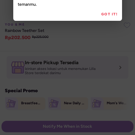
temanmu.
GOT IT!
YOU & ME
Rainbow Teether Set
Rp
202.500
Rp
225.000
In-store Pickup Tersedia
Izinkan akses lokasi untuk menemukan Lilla 

Store terdekat darimu
Special Promo
Breastfeeding Week Extra Voucher (70K)
New Daily Treats 50K
Mom's Weekend Treat 50K
Notify Me When in Stock
Highlight