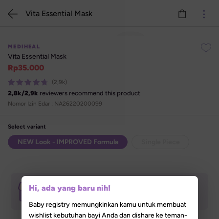
Vita Essential Mask
MEDIHEAL
Vita Essential Mask
Rp
35.000
(2,9k)
2,8k
/
2,9k
reviewers recommend this product
Nomor Izin Edar : 
NA26220200099
Select variant
Stok Habis
NEW Look - IMPROVED Formula
Single Piece
In-store Pickup Tersedia
Hi, ada yang baru nih!
Izinkan akses lokasi untuk menemukan Lilla 

Store terdekat darimu
Baby registry memungkinkan kamu untuk membuat
wishlist kebutuhan bayi Anda dan dishare ke teman-