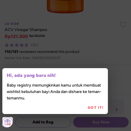
LA'DOR
ACV Vinegar Shampoo
Rp
121.500
Rp
135.000
(121)
110
/
121
reviewers recommend this product
Nomor Izin Edar : 
NA26231000037
Select size
Hi, ada yang baru nih!
150ml
Baby registry memungkinkan kamu untuk membuat
wishlist kebutuhan bayi Anda dan dishare ke teman-
temanmu.
Hanya tersedia secara online
GOT IT!
Produk belum tersedia di Lilla Store
Add to Bag
Buy Now