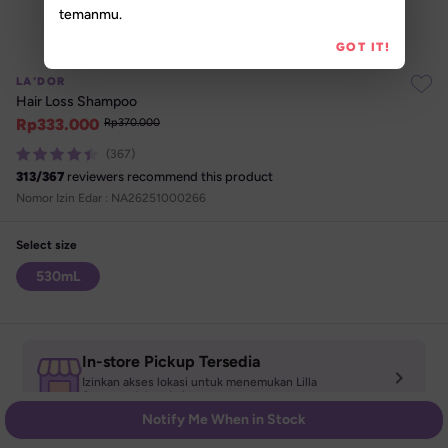
temanmu.
GOT IT!
LA'DOR
Hair Loss Shampoo
Rp
333.000
Rp
370.000
(367)
313
/
367
reviewers recommend this product
Nomor Izin Edar : 
NA26251000266
Select size
530mL
In-store Pickup Tersedia
Izinkan akses lokasi untuk menemukan Lilla 

Store terdekat darimu
Notify Me When in Stock