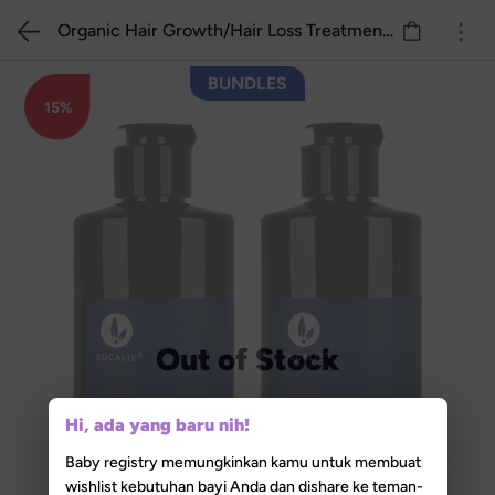
Organic Hair Growth/Hair Loss Treatment Shampoo Set (190ml X 2pcs)
BUNDLES
15%
Out of Stock
Hi, ada yang baru nih!
Baby registry memungkinkan kamu untuk membuat
wishlist kebutuhan bayi Anda dan dishare ke teman-