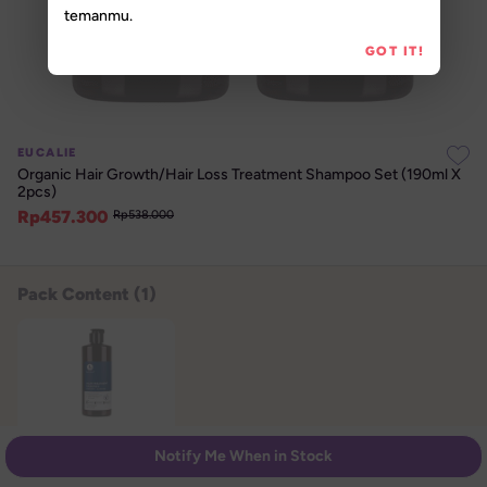
temanmu.
GOT IT!
EUCALIE
Organic Hair Growth/Hair Loss Treatment Shampoo Set (190ml X 
2pcs)
Rp
457.300
Rp
538.000
Pack Content (
1
)
190 ml
Notify Me When in Stock
EUCALIE