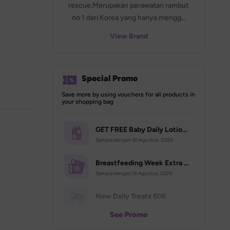
rescue.Merupakan perawatan rambut 
no 1 dari Korea yang hanya mengg...
View Brand
Special Promo
Save more by using vouchers for all products in 
your shopping bag
GET FREE Baby Daily Lotion 400ml | Campaign Aug
Sampai dengan 
30 Agustus  2026
Breastfeeding Week Extra Voucher (70K)
Sampai dengan 
16 Agustus  2026
New Daily Treats 50K
Sampai dengan 
31 Desember  2026
See Promo