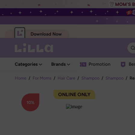
Categories
Brands
Promotion
Bes
Home
/
For Moms
/
Hair Care
/
Shampoo
/
Shampoo
/
Re
ONLINE ONLY
10%