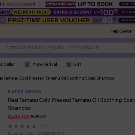
Help Center
t Seller
New Arrival
Gift
al Tamanu Cold Pressed Tamanu Oil Soothing Scalp Shampoo
RATED GREEN
Real Tamanu Cold Pressed Tamanu Oil Soothing Scalp
Shampoo
Rp
89.100
Rp
99.000
(212)
Nomor Izin Edar : 
NA26201000132