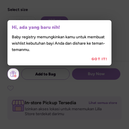
Select size
400 ml
100 ml
Hi, ada yang baru nih!
Baby registry memungkinkan kamu untuk membuat
Set Quantity
wishlist kebutuhan bayi Anda dan dishare ke teman-
temanmu.
GOT IT!
Buy Now
Add to Bag
In-store Pickup Tersedia
Lihat semua store
Izinkan akses lokasi untuk menemukan Lilla 

Store terdekat darimu