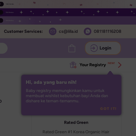
Customer Services:
cs@lilla.id
081181116208
Login
NEW!
Your Registry
Hi, ada yang baru nih!
Baby registry memungkinkan kamu untuk 
membuat wishlist kebutuhan bayi Anda dan 
 
dishare ke teman-temanmu.
GOT IT!
Rated Green
Rated Green #1 Korea Organic Hair 