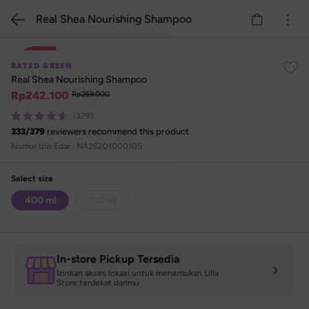
Real Shea Nourishing Shampoo
10%
RATED GREEN
Real Shea Nourishing Shampoo
Rp
242.100
Rp
269.000
(379)
333
/
379
reviewers recommend this product
Nomor Izin Edar : 
NA26201000105
Select size
400 ml
100 ml
In-store Pickup Tersedia
Izinkan akses lokasi untuk menemukan Lilla 

Store terdekat darimu