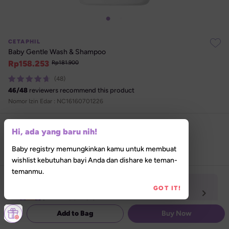
CETAPHIL
Baby Gentle Wash & Shampoo
Rp
158.253
Rp
181.900
(48)
46
/
48
reviewers recommend this product
Nomor Izin Edar : 
NC16160701226
Select size
Hi, ada yang baru nih!
400 ml
230 ml
Baby registry memungkinkan kamu untuk membuat
wishlist kebutuhan bayi Anda dan dishare ke teman-
temanmu.
In-store Pickup Tersedia
GOT IT!
Izinkan akses lokasi untuk menemukan Lilla 

Store terdekat darimu
Add to Bag
Buy Now