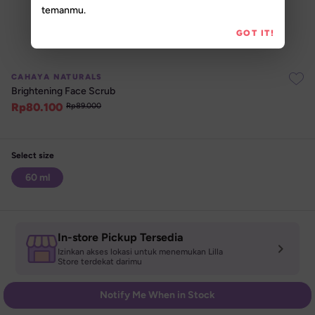
temanmu.
GOT IT!
CAHAYA NATURALS
Brightening Face Scrub
Rp
80.100
Rp
89.000
Select size
60 ml
In-store Pickup Tersedia
Izinkan akses lokasi untuk menemukan Lilla 

Store terdekat darimu
Notify Me When in Stock
Special Promo