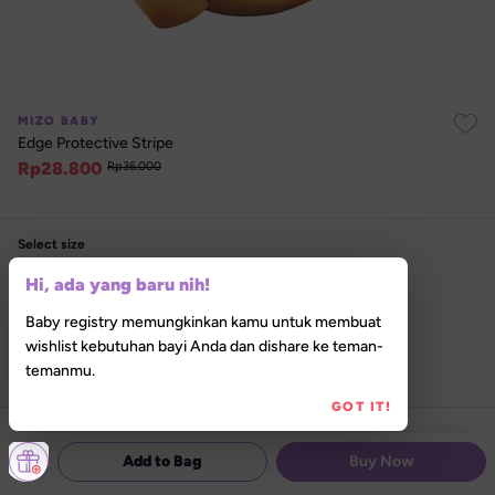
MIZO BABY
Edge Protective Stripe
Rp
28.800
Rp
36.000
Select size
One Size
Hi, ada yang baru nih!
Select variant
Baby registry memungkinkan kamu untuk membuat
wishlist kebutuhan bayi Anda dan dishare ke teman-
Brown
Cyan
Wood Brown
temanmu.
GOT IT!
Hanya tersedia secara online
Add to Bag
Buy Now
Produk belum tersedia di Lilla Store