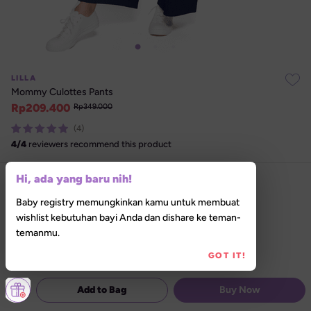
LILLA
Mommy Culottes Pants
Rp
209.400
Rp
349.000
(4)
4
/
4
reviewers recommend this product
Hi, ada yang baru nih!
Select size
All Size
Baby registry memungkinkan kamu untuk membuat
wishlist kebutuhan bayi Anda dan dishare ke teman-
Select Shade :
Navy
temanmu.
GOT IT!
Add to Bag
Buy Now