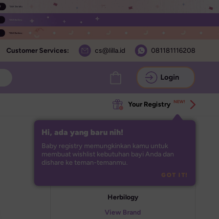
Customer Services:
cs@lilla.id
081181116208
Login
NEW!
Your Registry
Hi, ada yang baru nih!
Baby registry memungkinkan kamu untuk 
membuat wishlist kebutuhan bayi Anda dan 
dishare ke teman-temanmu.
GOT IT!
Herbilogy
View Brand