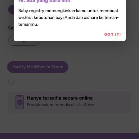
Hi, ada yang baru nih!
20 Sachets
Baby registry memungkinkan kamu untuk membuat
wishlist kebutuhan bayi Anda dan dishare ke teman-
temanmu.
Set Quantity
GOT IT!
Notify Me When in Stock
Hanya tersedia secara online
Produk belum tersedia di Lilla Store