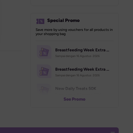
Special Promo
Save more by using vouchers for all products in 
your shopping bag
Breastfeeding Week Extra Voucher (70K)
Sampai dengan 
16 Agustus  2026
Breastfeeding Week Extra Voucher (500K)
Sampai dengan 
16 Agustus  2026
New Daily Treats 50K
Sampai dengan 
31 Desember  2026
See Promo