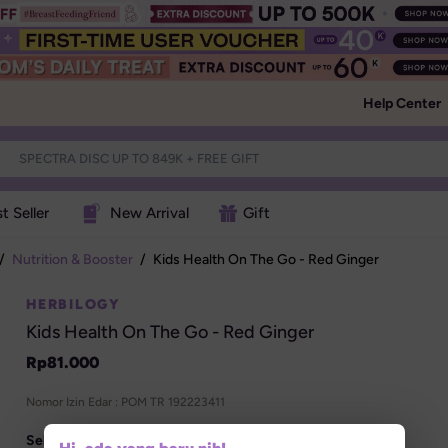
Help Center
t Seller
New Arrival
Gift
/
Nutrition & Booster
/
Kids Health On The Go - Red Ginger
HERBILOGY
Kids Health On The Go - Red Ginger
Rp
81.000
Nomor Izin Edar : 
POM TR 192223411
Select variant