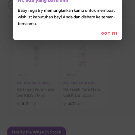
Hi, ada yang baru nih!
Baby registry memungkinkan kamu untuk membuat
wishlist kebutuhan bayi Anda dan dishare ke teman-
temanmu.
Pack Content (
2
)
GOT IT!
70 ml
500 ml
RX FRESH PURE
RX FRESH PURE
RX Fresh Pure Hand 
RX Fresh Pure Hand 
Gel KIDS 70 ml
Gel KIDS 500 ml
4.7
4.7
(50)
(48)
Notify Me When in Stock