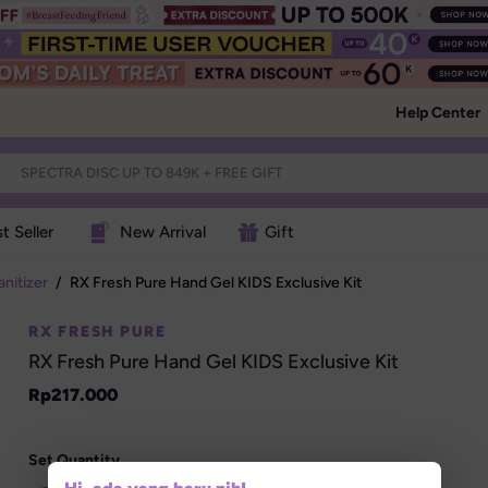
Help Center
t Seller
New Arrival
Gift
nitizer
/
RX Fresh Pure Hand Gel KIDS Exclusive Kit
RX FRESH PURE
RX Fresh Pure Hand Gel KIDS Exclusive Kit
Rp
217.000
Set Quantity