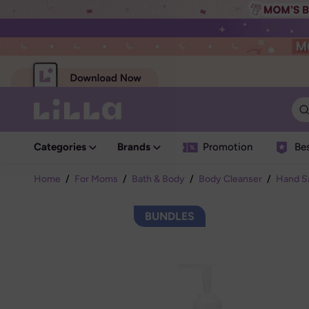
Categories
Brands
Promotion
Bes
Home
/
For Moms
/
Bath & Body
/
Body Cleanser
/
Hand Sa
BUNDLES