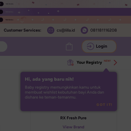
Customer Services:
cs@lilla.id
081181116208
Login
NEW!
Your Registry
Hi, ada yang baru nih!
Baby registry memungkinkan kamu untuk 
membuat wishlist kebutuhan bayi Anda dan 
dishare ke teman-temanmu.
GOT IT!
RX Fresh Pure
View Brand