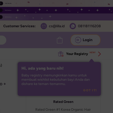
Customer Services:
cs@lilla.id
081181116208
Login
NEW!
Your Registry
k)
Hi, ada yang baru nih!
Baby registry memungkinkan kamu untuk 
membuat wishlist kebutuhan bayi Anda dan 
 + 
dishare ke teman-temanmu.
GOT IT!
Rated Green
Rated Green #1 Korea Organic Hair 