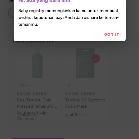
Hi, ada yang baru nih!
Set Quantity
Baby registry memungkinkan kamu untuk membuat
wishlist kebutuhan bayi Anda dan dishare ke teman-
temanmu.
GOT IT!
Pack Content (
2
)
400 ml
50 ml
RATED GREEN
RATED GREEN
Real Tamanu Cold 
Tamanu Oil Soothing 
Pressed Tamanu Oil 
Scalp Mask
Soothing Scalp 
4.6
4.6
(212)
(603)
Shampoo