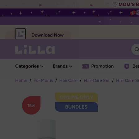
Categories
Brands
Promotion
Bes
Home
/
For Moms
/
Hair Care
/
Hair Care Set
/
Hair Care S
ONLINE ONLY
15%
BUNDLES