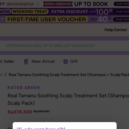
Help Center
t Seller
New Arrival
Gift
et
/
Real Tamanu Soothing Scalp Treatment Set (Shampoo + Scalp Pac
RATED GREEN
Real Tamanu Soothing Scalp Treatment Set (Shampoo
Scalp Pack)
Rp
278.800
Rp
328.000