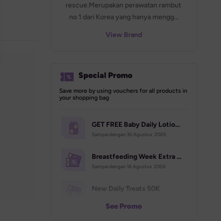
rescue.Merupakan perawatan rambut 
no 1 dari Korea yang hanya mengg...
View Brand
Special Promo
Save more by using vouchers for all products in 
your shopping bag
GET FREE Baby Daily Lotion 400ml | Campaign Aug
Sampai dengan 
30 Agustus  2026
Breastfeeding Week Extra Voucher (70K)
Sampai dengan 
16 Agustus  2026
New Daily Treats 50K
Sampai dengan 
31 Desember  2026
See Promo