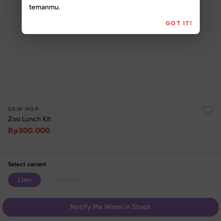
temanmu.
GOT IT!
SKIP HOP
Zoo Lunch Kit
Rp
300.000
Select variant
Lion
Unicorn
Notify Me When in Stock