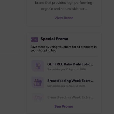
brand that provides high performing 
organic and natural skin car...
View Brand
Special Promo
Save more by using vouchers for all products in 
your shopping bag
GET FREE Baby Daily Lotion 400ml | Campaign Aug
Sampai dengan 
30 Agustus  2026
Breastfeeding Week Extra Voucher (70K)
Sampai dengan 
16 Agustus  2026
Breastfeeding Week Extra Voucher (500K)
Sampai dengan 
16 Agustus  2026
See Promo