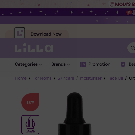
Categories
Brands
Promotion
Bes
Home
/
For Moms
/
Skincare
/
Moisturizer
/
Face Oil
/
Org
18%