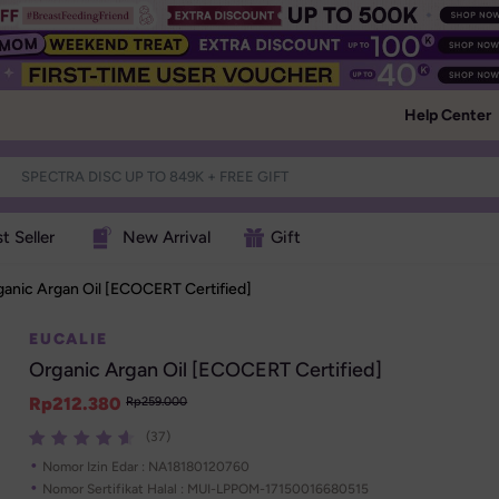
Help Center
t Seller
New Arrival
Gift
anic Argan Oil [ECOCERT Certified]
EUCALIE
Organic Argan Oil [ECOCERT Certified]
Rp
212.380
Rp
259.000
(37)
•
Nomor Izin Edar : 
NA18180120760
•
Nomor Sertifikat Halal : 
MUI-LPPOM-17150016680515