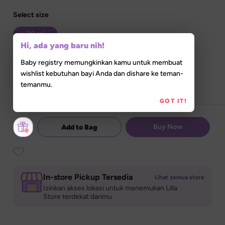
Select size
20 ml
Hi, ada yang baru nih!
Baby registry memungkinkan kamu untuk membuat
Set Quantity
wishlist kebutuhan bayi Anda dan dishare ke teman-
temanmu.
GOT IT!
Buy Now
Add to Bag
In-store Pickup Tersedia
Lihat semua store
Izinkan akses lokasi untuk menemukan Lilla 

Store terdekat darimu