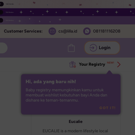
Customer Services:
cs@lilla.id
081181116208
Login
NEW!
Your Registry
Hi, ada yang baru nih!
Baby registry memungkinkan kamu untuk 
membuat wishlist kebutuhan bayi Anda dan 
dishare ke teman-temanmu.
GOT IT!
Eucalie
EUCALIE is a modern lifestyle local 