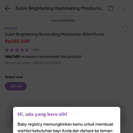
Sukin Brightening Illuminating Moisturiser 60ml Pump
SUKIN
Sukin Brightening Illuminating Moisturiser 60ml Pump
Rp
265.000
(149)
144
/
149
reviewers recommend this product
Nomor Izin Edar : 
NB02220100001
Select size
Stok Habis
60 ml
In-store Pickup Tersedia
Hi, ada yang baru nih!
Izinkan akses lokasi untuk menemukan Lilla 

Store terdekat darimu
Baby registry memungkinkan kamu untuk membuat
wishlist kebutuhan bayi Anda dan dishare ke teman-