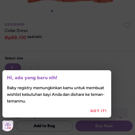
COCOPOP
Collar Dress
Rp
88.110
Rp
97.900
Select size
S  
L  
Hi, ada yang baru nih!
Select variant
Baby registry memungkinkan kamu untuk membuat
Pumpkin
wishlist kebutuhan bayi Anda dan dishare ke teman-
temanmu.
GOT IT!
Hanya tersedia secara online
Produk belum tersedia di Lilla Store
Add to Bag
Buy Now