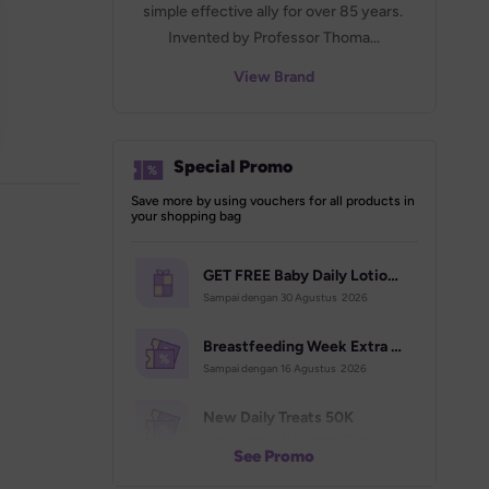
simple effective ally for over 85 years. 
Invented by Professor Thoma...
View Brand
Special Promo
Save more by using vouchers for all products in 
your shopping bag
GET FREE Baby Daily Lotion 400ml | Campaign Aug
Sampai dengan 
30 Agustus  2026
Breastfeeding Week Extra Voucher (70K)
Sampai dengan 
16 Agustus  2026
New Daily Treats 50K
Sampai dengan 
31 Desember  2026
See Promo