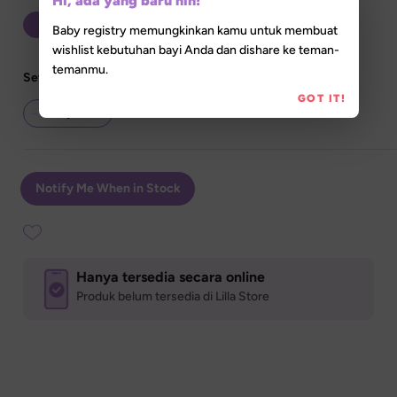
Hi, ada yang baru nih!
60 gr
Baby registry memungkinkan kamu untuk membuat
wishlist kebutuhan bayi Anda dan dishare ke teman-
temanmu.
Set Quantity
GOT IT!
Notify Me When in Stock
Hanya tersedia secara online
Produk belum tersedia di Lilla Store