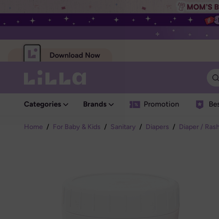
Categories
Brands
Promotion
Bes
Home
/
For Baby & Kids
/
Sanitary
/
Diapers
/
Diaper / Ras