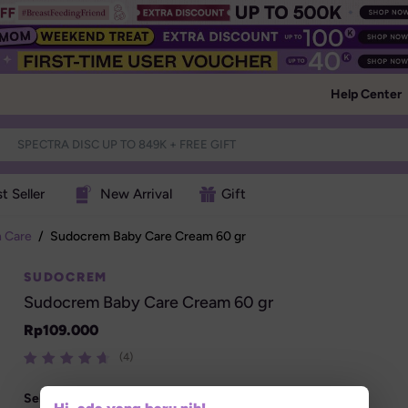
Help Center
t Seller
New Arrival
Gift
h Care
/
Sudocrem Baby Care Cream 60 gr
SUDOCREM
Sudocrem Baby Care Cream 60 gr
Rp
109.000
(4)
Select size