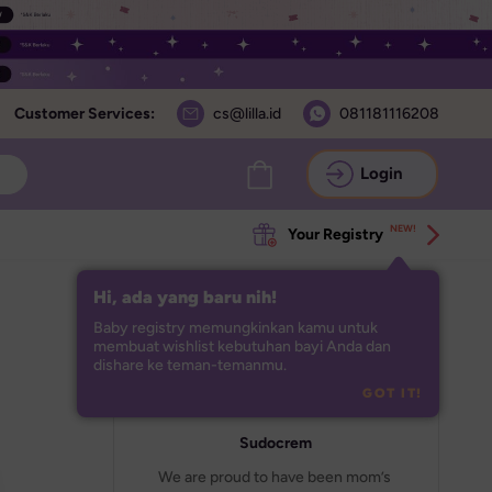
Customer Services:
cs@lilla.id
081181116208
Login
NEW!
Your Registry
Hi, ada yang baru nih!
Baby registry memungkinkan kamu untuk 
membuat wishlist kebutuhan bayi Anda dan 
dishare ke teman-temanmu.
GOT IT!
Sudocrem
We are proud to have been mom’s 