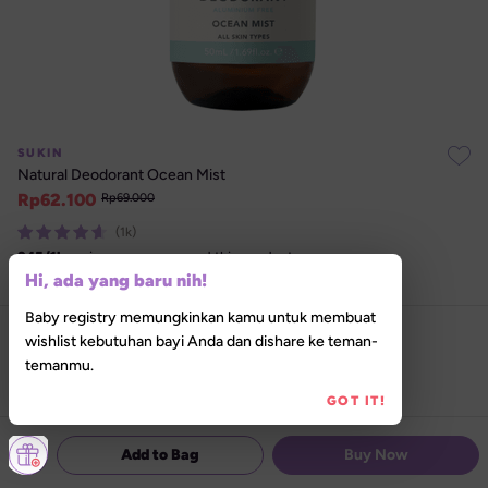
SUKIN
Natural Deodorant Ocean Mist
Rp
62.100
Rp
69.000
(1k)
945
/
1k
reviewers recommend this product
Hi, ada yang baru nih!
Nomor Izin Edar : 
NA11240100399
Baby registry memungkinkan kamu untuk membuat
Select size
wishlist kebutuhan bayi Anda dan dishare ke teman-
temanmu.
50 ml
125 ml
GOT IT!
Add to Bag
Buy Now
In-store Pickup Tersedia
Izinkan akses lokasi untuk menemukan Lilla 
