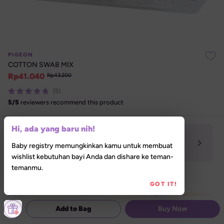
PIGEON
COTTON SWAB MIX
Rp
41.040
Rp
43.200
(5)
5
/
5
reviewers recommend this product
Hi, ada yang baru nih!
In-store Pickup Tersedia
Baby registry memungkinkan kamu untuk membuat
Izinkan akses lokasi untuk menemukan Lilla 

Store terdekat darimu
wishlist kebutuhan bayi Anda dan dishare ke teman-
temanmu.
Special Promo
GOT IT!
Breastfeeding Week Extra Voucher (70K)
Breastfeeding Week Extra Voucher (500K)
New Daily Treats 50K
Add to Bag
Buy Now