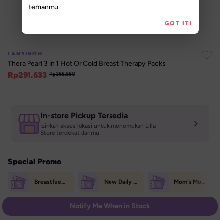
temanmu.
GOT IT!
LANSINOH
Thera Pearl 3 in 1 Hot Or Cold Breast Therapy Packs
Rp
291.633
Rp
355.650
In-store Pickup Tersedia
Izinkan akses lokasi untuk menemukan Lilla 

Store terdekat darimu
Special Promo
Breastfeeding Week Extra Voucher (70K)
New Daily Treats 50K
Mom's Monday Treat 150K
Notify Me When in Stock