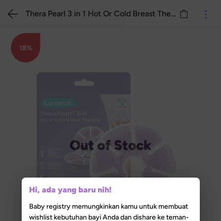
Thera Pearl 3 in 1 Hot Or Cold Breast Therapy Packs
18%
Out of Stock
Hi, ada yang baru nih!
Baby registry memungkinkan kamu untuk membuat
wishlist kebutuhan bayi Anda dan dishare ke teman-