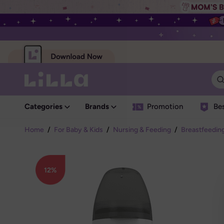
Categories
Brands
Promotion
Bes
Home
/
For Baby & Kids
/
Nursing & Feeding
/
Breastfeedin
12%