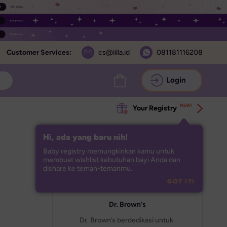
Customer Services:
cs@lilla.id
081181116208
Login
NEW!
Your Registry
Hi, ada yang baru nih!
Baby registry memungkinkan kamu untuk 
membuat wishlist kebutuhan bayi Anda dan 
dishare ke teman-temanmu.
GOT IT!
Dr. Brown's
Dr. Brown’s berdedikasi untuk 