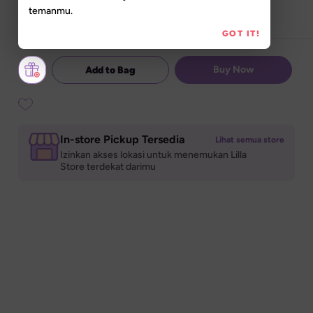
temanmu.
GOT IT!
Buy Now
Add to Bag
In-store Pickup Tersedia
Lihat semua store
Izinkan akses lokasi untuk menemukan Lilla 

Store terdekat darimu