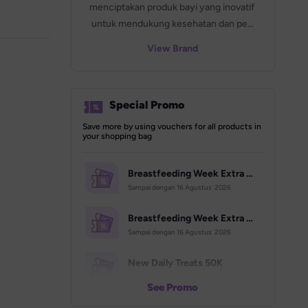
menciptakan produk bayi yang inovatif 
untuk mendukung kesehatan dan pe...
View Brand
Special Promo
Save more by using vouchers for all products in 
your shopping bag
Breastfeeding Week Extra Voucher (70K)
Sampai dengan 
16 Agustus  2026
Breastfeeding Week Extra Voucher (500K)
Sampai dengan 
16 Agustus  2026
New Daily Treats 50K
Sampai dengan 
31 Desember  2026
See Promo