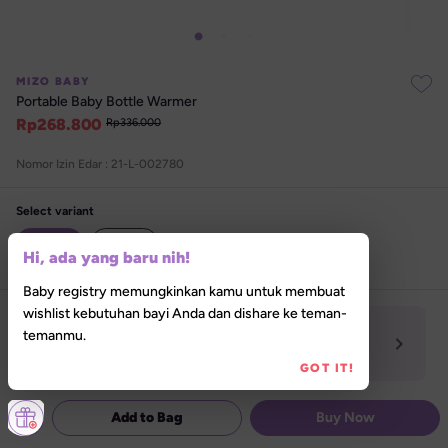
MIZO BABY
Portable Baby Bottle Warmer
Rp
268.800
Rp
336.000
Nomor Izin Edar : 
21-L-002780
Select variant
Blue
Pink
Hi, ada yang baru nih!
Baby registry memungkinkan kamu untuk membuat
wishlist kebutuhan bayi Anda dan dishare ke teman-
In-store Pickup Tersedia
temanmu.
Izinkan akses lokasi untuk menemukan Lilla 

Store terdekat darimu
GOT IT!
Add to Bag
Buy Now
Special Promo