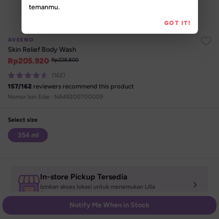
temanmu.
GOT IT!
AVEENO
Skin Relief Body Wash
Rp
205.920
Rp
228.800
(162)
157
/
162
reviewers recommend this product
Nomor Izin Edar : 
NA49200700009
Select size
354 ml
In-store Pickup Tersedia
Izinkan akses lokasi untuk menemukan Lilla 

Store terdekat darimu
Notify Me When in Stock