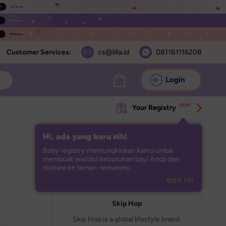
Customer Services:
cs@lilla.id
081181116208
Login
NEW!
Your Registry
Hi, ada yang baru nih!
Baby registry memungkinkan kamu untuk 
membuat wishlist kebutuhan bayi Anda dan 
dishare ke teman-temanmu.
GOT IT!
Skip Hop
Skip Hop is a global lifestyle brand 