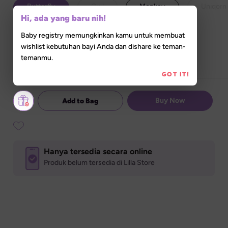
Butterfly
Owl
Monkey
Uniqorn
Hi, ada yang baru nih!
Baby registry memungkinkan kamu untuk membuat
Set Quantity
wishlist kebutuhan bayi Anda dan dishare ke teman-
temanmu.
GOT IT!
Buy Now
Add to Bag
Hanya tersedia secara online
Produk belum tersedia di Lilla Store