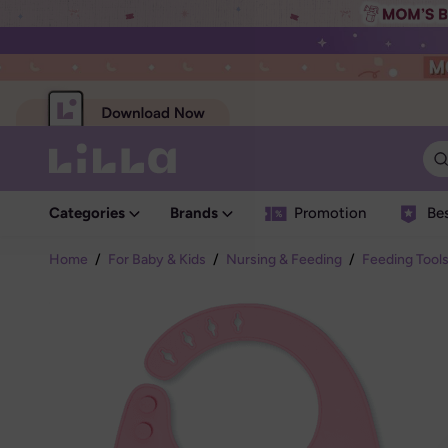
Categories
Brands
Promotion
Bes
Home
/
For Baby & Kids
/
Nursing & Feeding
/
Feeding Tool