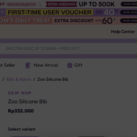
Help Center
t Seller
New Arrival
Gift
s
/
Bibs & Apron
/
Zoo Silicone Bib
SKIP HOP
Zoo Silicone Bib
Rp
332.000
Select variant