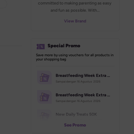
committed to making parenting as easy 
and fun as possible. With...
View Brand
Special Promo
Save more by using vouchers for all products in 
your shopping bag
Breastfeeding Week Extra Voucher (70K)
Sampai dengan 
16 Agustus  2026
Breastfeeding Week Extra Voucher (500K)
Sampai dengan 
16 Agustus  2026
New Daily Treats 50K
Sampai dengan 
31 Desember  2026
See Promo