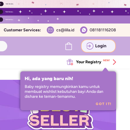
Customer Services:
cs@lilla.id
081181116208
Login
NEW!
Your Registry
Hi, ada yang baru nih!
Baby registry memungkinkan kamu untuk 
membuat wishlist kebutuhan bayi Anda dan 
dishare ke teman-temanmu.
GOT IT!