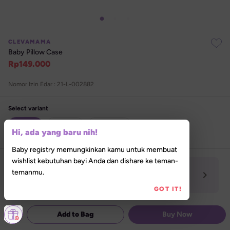
CLEVAMAMA
Baby Pillow Case
Rp
149.000
Nomor Izin Edar : 
21-L-002882
Select variant
Blue
Coral
 Yellow
Hi, ada yang baru nih!
Baby registry memungkinkan kamu untuk membuat
wishlist kebutuhan bayi Anda dan dishare ke teman-
Hanya tersedia secara online
temanmu.
Produk belum tersedia di Lilla Store
GOT IT!
Special Promo
Add to Bag
Buy Now