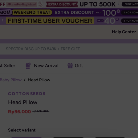
Help Center
t Seller
New Arrival
Gift
Baby Pillow
/
Head Pillow
COTTONSEEDS
Head Pillow
Rp
96.000
Rp
120.000
Select variant