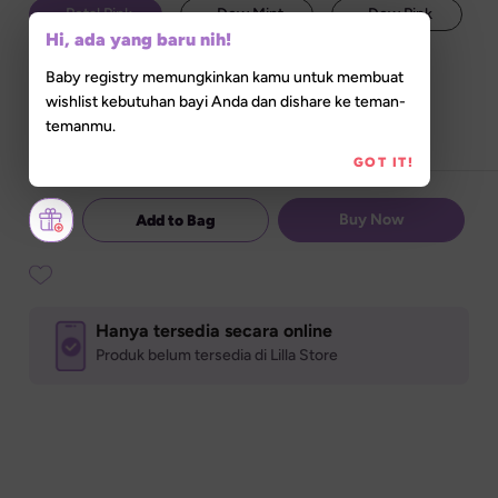
  Petal Pink
  Dew Mint
  Dew Pink
Hi, ada yang baru nih!
Baby registry memungkinkan kamu untuk membuat
Set Quantity
wishlist kebutuhan bayi Anda dan dishare ke teman-
temanmu.
GOT IT!
Buy Now
Add to Bag
Hanya tersedia secara online
Produk belum tersedia di Lilla Store