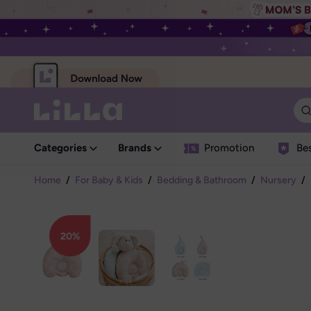
Categories
Brands
Promotion
Bes
Home
/
For Baby & Kids
/
Bedding & Bathroom
/
Nursery
/
20%