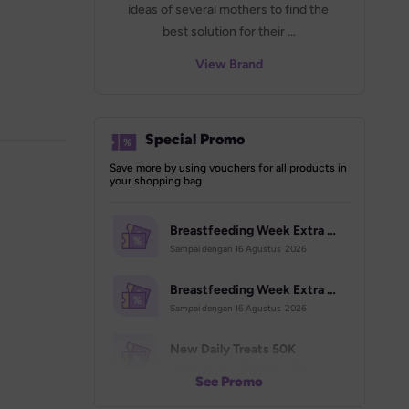
ideas of several mothers to find the 
best solution for their ...
View Brand
Special Promo
Save more by using vouchers for all products in 
your shopping bag
Breastfeeding Week Extra Voucher (70K)
Sampai dengan 
16 Agustus  2026
Breastfeeding Week Extra Voucher (500K)
Sampai dengan 
16 Agustus  2026
New Daily Treats 50K
Sampai dengan 
31 Desember  2026
See Promo