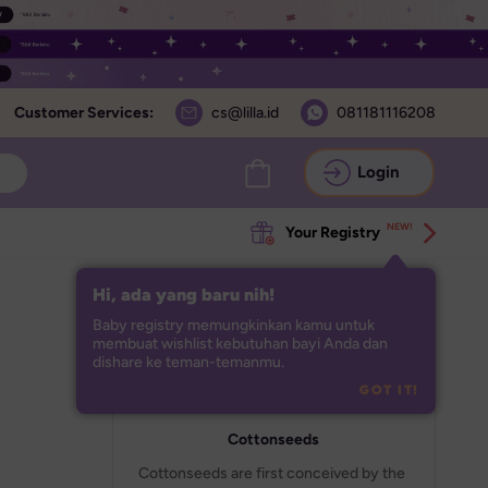
Customer Services:
cs@lilla.id
081181116208
Login
NEW!
Your Registry
Hi, ada yang baru nih!
Baby registry memungkinkan kamu untuk 
membuat wishlist kebutuhan bayi Anda dan 
dishare ke teman-temanmu.
GOT IT!
Cottonseeds
Cottonseeds are first conceived by the 