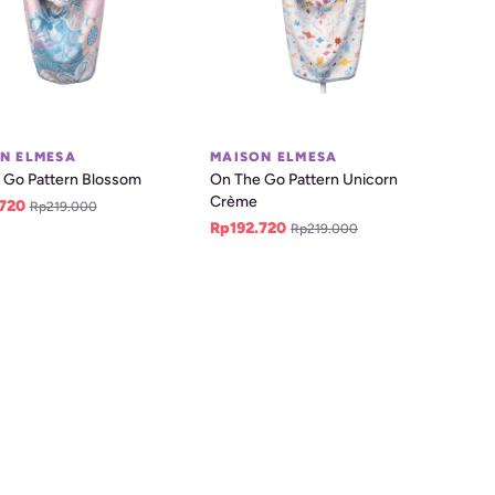
N ELMESA
MAISON ELMESA
 Go Pattern Blossom
On The Go Pattern Unicorn 
Crème
720
Rp219.000
Rp192.720
Rp219.000