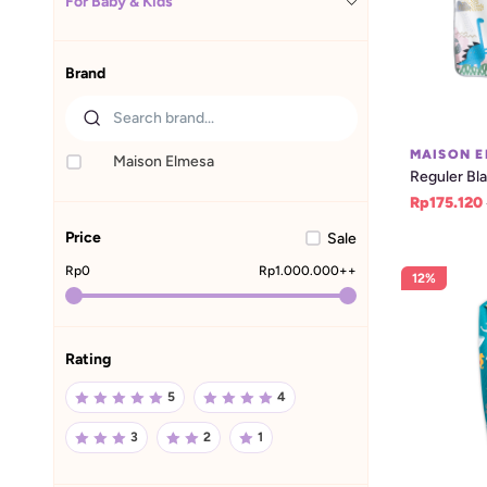
For Baby & Kids
Brand
MAISON E
Maison Elmesa
Reguler Bla
Rp175.120
Price
Sale
Rp
0
Rp
1.000.000
++
12%
Rating
5
4
3
2
1