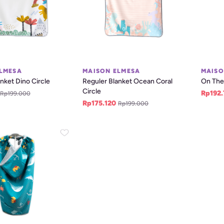
LMESA
MAISON ELMESA
MAISO
nket Dino Circle
Reguler Blanket Ocean Coral 
On The
Circle
Rp192.
Rp199.000
Rp175.120
Rp199.000