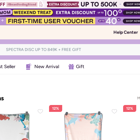
Help Center
t Seller
New Arrival
Gift
ms
M
12%
12%