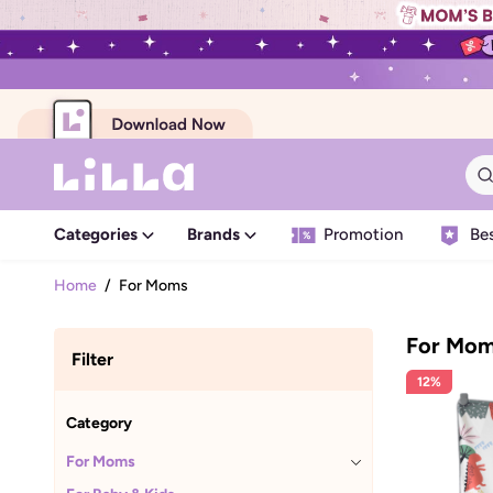
Categories
Brands
Promotion
Bes
Home
/
For Moms
For Mo
Filter
12%
Category
For Moms