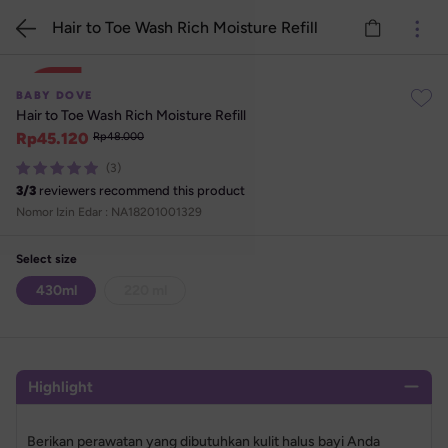
Hair to Toe Wash Rich Moisture Refill
6%
BABY DOVE
Hair to Toe Wash Rich Moisture Refill
Rp
45.120
Rp
48.000
(3)
3
/
3
reviewers recommend this product
Nomor Izin Edar : 
NA18201001329
Select size
430ml
220 ml
Highlight
Berikan perawatan yang dibutuhkan kulit halus bayi Anda 