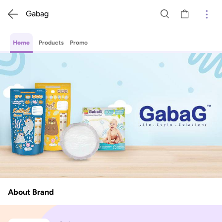
Gabag
Home
Products
Promo
About Brand