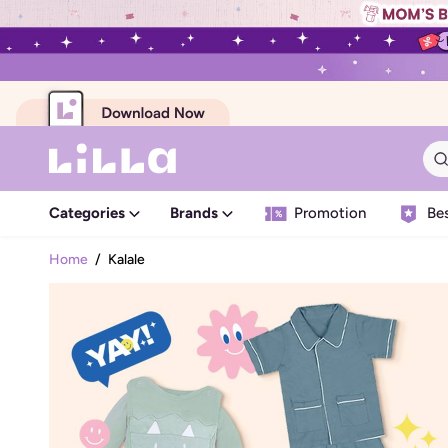
Categories
Brands
Promotion
Bes
Home
/
Kalale