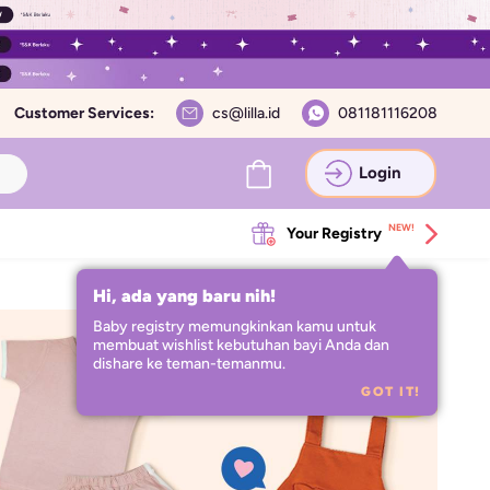
Customer Services:
cs@lilla.id
081181116208
Login
NEW!
Your Registry
Hi, ada yang baru nih!
Baby registry memungkinkan kamu untuk 
membuat wishlist kebutuhan bayi Anda dan 
dishare ke teman-temanmu.
GOT IT!